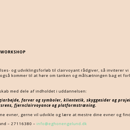
S WORKSHOP
es- og udviklingsforløb til clairvoyant rådgiver, så inviterer vi
også kommer til at høre om tanken og målsætningen bag et forløb
skab med dele af indholdet i uddannelsen:
iarbejde, farver og symboler, klientetik, skyggesider og projek
usrens, fjernclairvoyance og platformstræning.
e evner, gerne vil udvikle og lære at mestre dine evner og finde
elund – 27116380 –
info@eghonengelund.dk